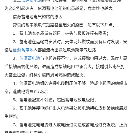
发生
信源蓄电池
组电气短路后，若不能及时发现和堵截回路，
则必定引起火灾。
信源
蓄电池组的电量越足，危害性也越大。
信源
蓄电池电气短路的原因
常见的蓄电池电气短路甚至起火的原因一般有以下几点：
1、蓄电池本身质量有题目，桩头与极板连接有隐患；
2、蓄电池在运输或安装时，壳体泛起裂纹而没有及时发现，安
装后
信源
蓄电池
内部酸液析出通过电池架电气短路；
3、
信源
蓄电池
与电缆连接不牢，造成接触电阻过大，温度升高
后接触面氧化严峻，进而造成接触电阻继承变大，接踵引起电气打
火甚至拉弧，终极引燃四周可燃物造成起火；
4、
信源
蓄电池组的连接电缆耐压值不够，造成电缆间的绝缘击
穿，造成电缆短路起火；
5、蓄电池配置不公道，超出蓄电池放电极限；
6、蓄电池连接电缆在出入电池架处被电池架铁皮划破绝缘层发
生短路；
7、蓄电池充电电流过大或电压过高造成蓄电池过充发烧，正负